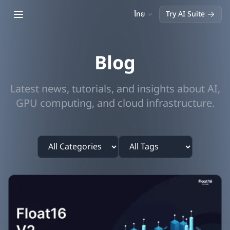
Open main menu
ไทย
Try AI Suite
Blog
Latest news, tutorials, and insights about AI,
GPU computing, and cloud infrastructure.